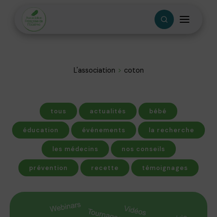
L'association
coton
tous
actualités
bébé
éducation
événements
la recherche
les médecins
nos conseils
prévention
recette
témoignages