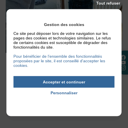
Tout refuser
Gestion des cookies
Ce site peut déposer lors de votre navigation sur les
pages des cookies et technologies similaires. Le refus
de certains cookies est susceptible de dégrader des
fonctionnalités du site.
Pour bénéficier de l’ensemble des fonctionnalités
proposées par le site, il est conseillé d'accepter les
NOS CONSEILS
cookies.
CHOISIR DES VÊTEMENTS AVEC DE
L’ECZÉMA
Accepter et continuer
Comment choisir des vêtements avec de l’eczéma
ou lorsque votre enfant est atopique ? C’est
Personnaliser
parfois un vrai casse-tête, car les...
Politique de confidentialité
2 mai 2017