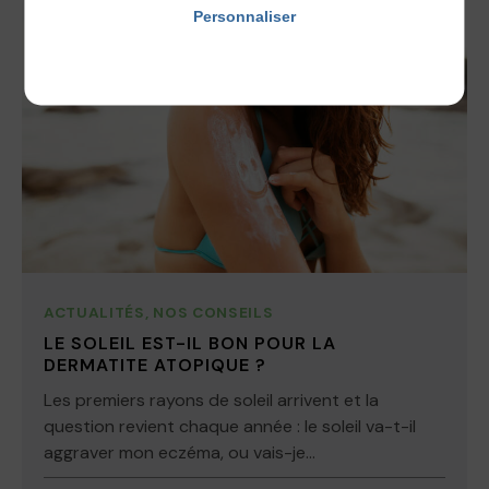
Personnaliser
Politique de confidentialité
ACTUALITÉS
,
NOS CONSEILS
LE SOLEIL EST-IL BON POUR LA
DERMATITE ATOPIQUE ?
Les premiers rayons de soleil arrivent et la
question revient chaque année : le soleil va-t-il
aggraver mon eczéma, ou vais-je...