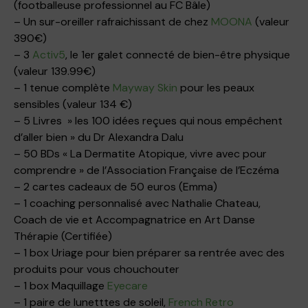
(footballeuse professionnel au FC Bâle)
– Un sur-oreiller rafraichissant de chez
MOONA
(valeur
390€)
– 3
Activ5
, le 1er galet connecté de bien-être physique
(valeur 139.99€)
– 1 tenue complète
Mayway Skin
pour les peaux
sensibles (valeur 134 €)
– 5 Livres » les 100 idées reçues qui nous empêchent
d’aller bien » du Dr Alexandra Dalu
– 50 BDs « La Dermatite Atopique, vivre avec pour
comprendre » de l’Association Française de l’Eczéma
– 2 cartes cadeaux de 50 euros (Emma)
– 1 coaching personnalisé avec Nathalie Chateau,
Coach de vie et Accompagnatrice en Art Danse
Thérapie (Certifiée)
– 1 box Uriage pour bien préparer sa rentrée avec des
produits pour vous chouchouter
– 1 box Maquillage
Eyecare
– 1 paire de lunetttes de soleil,
French Retro