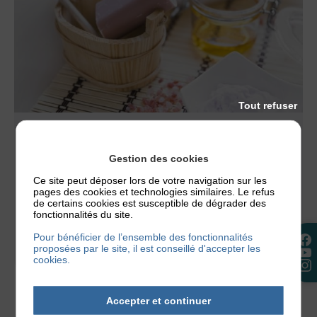
Tout refuser
ACTUALITÉS
,
NOS CONSEILS
QUEL SAVON ET QUEL PH CHOISIR EN CAS
Gestion des cookies
D’ECZÉMA ?
Ce site peut déposer lors de votre navigation sur les
pages des cookies et technologies similaires. Le refus
Un savon mal choisi peut suffire à déclencher une
de certains cookies est susceptible de dégrader des
poussée d’eczéma. C’est tout le paradoxe de
fonctionnalités du site.
l’hygiène quand on a...
Pour bénéficier de l’ensemble des fonctionnalités
proposées par le site, il est conseillé d'accepter les
2 juillet 2026
cookies.
Accepter et continuer