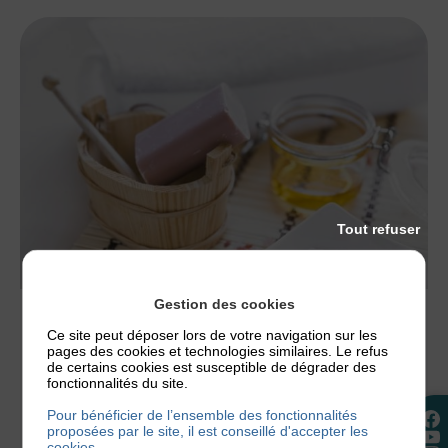
Tout refuser
Gestion des cookies
ACTUALITÉS
,
NOS CONSEILS
Ce site peut déposer lors de votre navigation sur les
pages des cookies et technologies similaires. Le refus
QUEL SAVON ET QUEL PH CHOISIR EN CAS
de certains cookies est susceptible de dégrader des
D’ECZÉMA ?
fonctionnalités du site.
Un savon mal choisi peut suffire à déclencher une
Pour bénéficier de l’ensemble des fonctionnalités
poussée d’eczéma. C’est tout le paradoxe de
proposées par le site, il est conseillé d'accepter les
cookies.