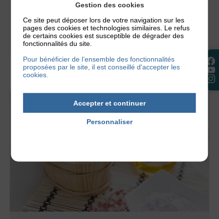
Les vacances estivales battent leur plein et vous
Gestion des cookies
avez peut-être prévu de partir à la plage. Mais qui
Ce site peut déposer lors de votre navigation sur les
dit plage...
pages des cookies et technologies similaires. Le refus
de certains cookies est susceptible de dégrader des
fonctionnalités du site.
30 juillet 2026
Pour bénéficier de l’ensemble des fonctionnalités
proposées par le site, il est conseillé d'accepter les
cookies.
Accepter et continuer
Personnaliser
Politique de confidentialité