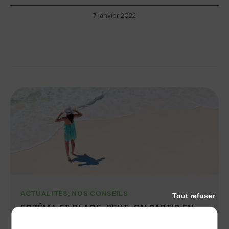
7 janvier 2022
ACTUALITÉS
,
NOS CONSEILS
Tout refuser
ECZÉMA ET PLAGE, PEUT-ON PARTIR EN
VACANCES AU BORD DE LA MER ?