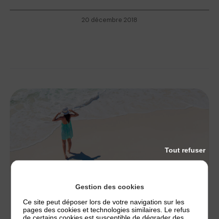
20 décembre 2018
Tout refuser
Gestion des cookies
ACTUALITÉS
,
NOS CONSEILS
Ce site peut déposer lors de votre navigation sur les
ECZÉMA ET PLAGE, PEUT-ON PARTIR EN
pages des cookies et technologies similaires. Le refus
VACANCES AU BORD DE LA MER ?
de certains cookies est susceptible de dégrader des