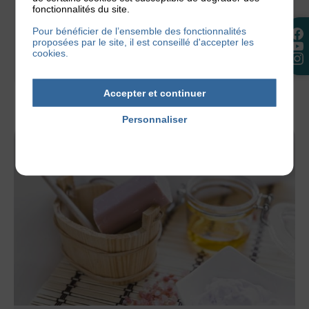
fonctionnalités du site.
Les vacances estivales battent leur plein et vous
avez peut-être prévu de partir à la plage. Mais qui
Pour bénéficier de l’ensemble des fonctionnalités
proposées par le site, il est conseillé d'accepter les
dit plage...
cookies.
30 juillet 2026
Accepter et continuer
Personnaliser
Politique de confidentialité