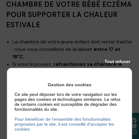
CHAMBRE DE VOTRE BÉBÉ ECZÉMA
POUR SUPPORTER LA CHALEUR
ESTIVALE
La chambre de votre jeune enfant doit rester fraiche
: nous vous conseillons de la laisse
r entre 17 et
18°C
.
Tout refuser
Si vous le pouvez,
rafraichissez sa chambre la
journée avec une climatisation
(attention la clim
assèche la peau si vous la laisser en présence de
Gestion des cookies
votre bébé).
Investissez dans un humidificateur d’air
et
Ce site peut déposer lors de votre navigation sur les
pages des cookies et technologies similaires. Le refus
installez-le dans la chambre de votre jeune enfant
de certains cookies est susceptible de dégrader des
souffrant d’eczéma. Ce système l’aidera à maintenir
fonctionnalités du site.
l’hydratation sa peau, notamment la nuit pendant les
Pour bénéficier de l’ensemble des fonctionnalités
périodes les plus chaudes de l’année. Le taux
proposées par le site, il est conseillé d'accepter les
cookies.
d’humidité de sa chambre est optimal à 50% et ne
doit pas descendre en dessous de 30%, au risque