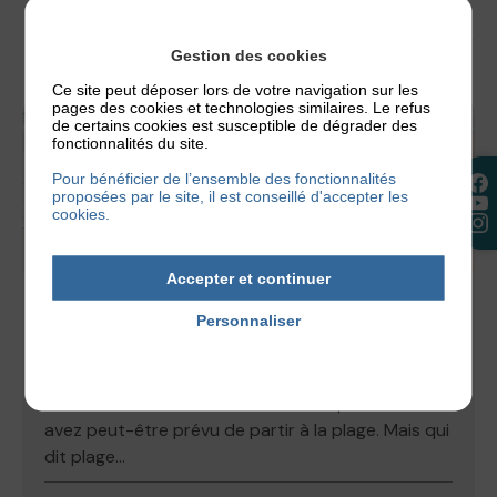
Gestion des cookies
Ce site peut déposer lors de votre navigation sur les
pages des cookies et technologies similaires. Le refus
de certains cookies est susceptible de dégrader des
fonctionnalités du site.
Pour bénéficier de l’ensemble des fonctionnalités
proposées par le site, il est conseillé d'accepter les
cookies.
Accepter et continuer
ACTUALITÉS
,
NOS CONSEILS
Personnaliser
ECZÉMA ET PLAGE, PEUT-ON PARTIR EN
Politique de confidentialité
VACANCES AU BORD DE LA MER ?
Les vacances estivales battent leur plein et vous
avez peut-être prévu de partir à la plage. Mais qui
dit plage...