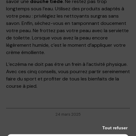
savoir une
douche tiède
. Ne restez pas trop
longtemps sous l’eau. Utilisez des produits adaptés à
votre peau : privilégiez les nettoyants surgras sans
savon. Enfin, séchez-vous en tamponnant doucement
votre peau. Ne frottez pas votre peau avec la serviette
de toilette. Lorsque vous avez la peau encore
légèrement humide, c’est le moment d’appliquer votre
crème émolliente.
L’eczéma ne doit pas être un frein à l’activité physique.
Avec ces cinq conseils, vous pourrez partir sereinement
faire du sport et profiter de tous les bienfaits de la
course à pied.
24 mars 2025
Tout refuser