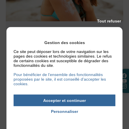
Tout refuser
ACTUALITÉS
,
NOS CONSEILS
LE SOLEIL EST-IL BON POUR LA
Gestion des cookies
DERMATITE ATOPIQUE ?
Ce site peut déposer lors de votre navigation sur les
Les premiers rayons de soleil arrivent et la
pages des cookies et technologies similaires. Le refus
de certains cookies est susceptible de dégrader des
question revient chaque année : le soleil va-t-il
fonctionnalités du site.
aggraver mon eczéma, ou vais-je...
Pour bénéficier de l’ensemble des fonctionnalités
proposées par le site, il est conseillé d'accepter les
5 juin 2026
cookies.
Accepter et continuer
Personnaliser
Politique de confidentialité