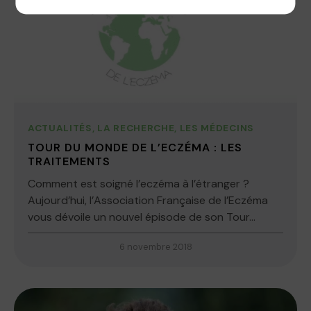
ACTUALITÉS
,
LA RECHERCHE
,
LES MÉDECINS
TOUR DU MONDE DE L’ECZÉMA : LES
TRAITEMENTS
Comment est soigné l’eczéma à l’étranger ?
Aujourd’hui, l’Association Française de l’Eczéma
vous dévoile un nouvel épisode de son Tour...
6 novembre 2018