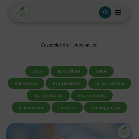
L'association
vaccination
tous
actualités
bébé
éducation
événements
la recherche
les médecins
nos conseils
prévention
recette
témoignages