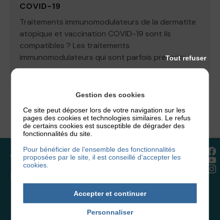
COVID-19
Traitements immunomodulateurs de la dermatite
atopique et vaccination COVID-19 sont ils
compatibles ? Les traitements
immunomodulateurs qui sont parfois prescrits...
Tout refuser
9 mars 2021
Gestion des cookies
Ce site peut déposer lors de votre navigation sur les
pages des cookies et technologies similaires. Le refus
de certains cookies est susceptible de dégrader des
fonctionnalités du site.
Pour bénéficier de l’ensemble des fonctionnalités
Vous souhaitez rejoindre
proposées par le site, il est conseillé d'accepter les
cookies.
l’association ou faire un don ?
Accepter et continuer
NOUS REJOINDRE
Personnaliser