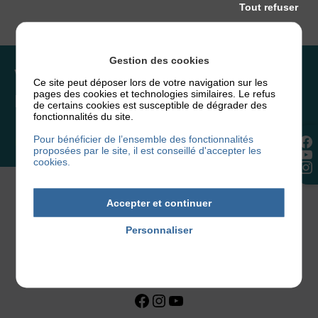
Tout refuser
Gestion des cookies
Vous souhaitez rejoindre
Ce site peut déposer lors de votre navigation sur les
pages des cookies et technologies similaires. Le refus
l’association ou faire un don ?
de certains cookies est susceptible de dégrader des
fonctionnalités du site.
Pour bénéficier de l’ensemble des fonctionnalités
NOUS REJOINDRE
proposées par le site, il est conseillé d'accepter les
cookies.
Accepter et continuer
Personnaliser
Politique de confidentialité
Facebook
Instagram
YouTube