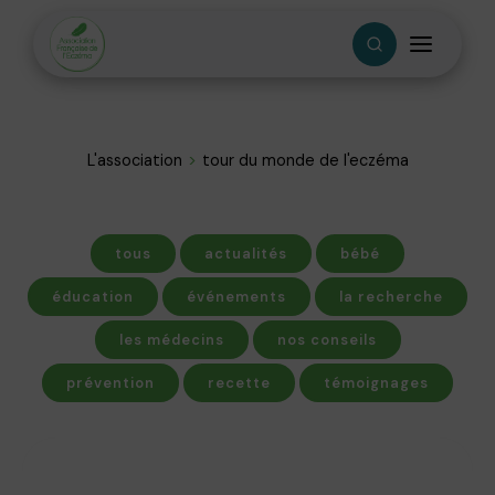
L'association
tour du monde de l'eczéma
tous
actualités
bébé
éducation
événements
la recherche
les médecins
nos conseils
prévention
recette
témoignages