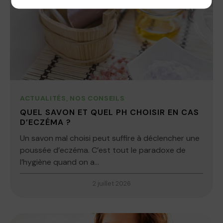
ACTUALITÉS
,
NOS CONSEILS
QUEL SAVON ET QUEL PH CHOISIR EN CAS
D’ECZÉMA ?
Un savon mal choisi peut suffire à déclencher une
poussée d’eczéma. C’est tout le paradoxe de
l’hygiène quand on a...
2 juillet 2026