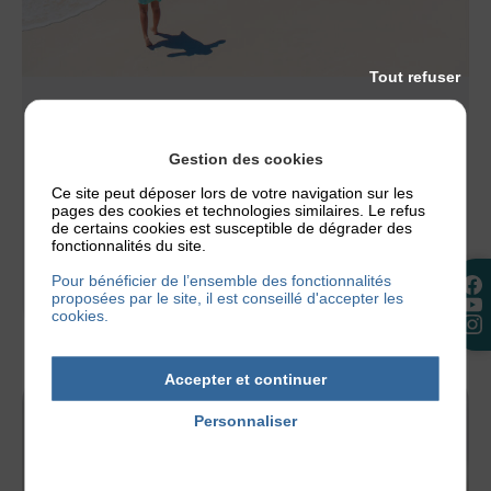
Tout refuser
ACTUALITÉS
,
NOS CONSEILS
ECZÉMA ET PLAGE, PEUT-ON PARTIR EN
Gestion des cookies
VACANCES AU BORD DE LA MER ?
Ce site peut déposer lors de votre navigation sur les
Les vacances estivales battent leur plein et vous
pages des cookies et technologies similaires. Le refus
de certains cookies est susceptible de dégrader des
avez peut-être prévu de partir à la plage. Mais qui
fonctionnalités du site.
dit plage...
Pour bénéficier de l’ensemble des fonctionnalités
proposées par le site, il est conseillé d'accepter les
30 juillet 2026
cookies.
Accepter et continuer
Personnaliser
Politique de confidentialité