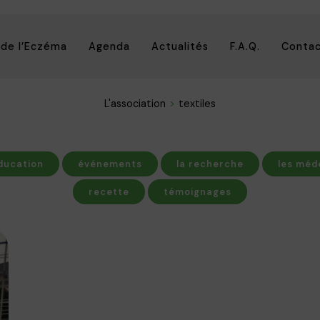
 de l’Eczéma
Agenda
Actualités
F.A.Q.
Conta
L'association
textiles
ducation
événements
la recherche
les méd
recette
témoignages