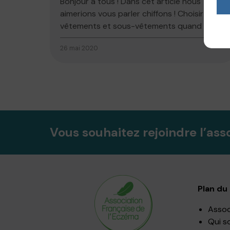
Bonjour à tous ! Dans cet article nous
aimerions vous parler chiffons ! Choisir ses
vêtements et sous-vêtements quand on...
26 mai 2020
Vous souhaitez rejoindre l’ass
Plan du 
Assoc
Qui s