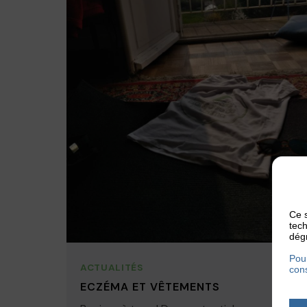
Ce s
tech
dégr
Pour
ACTUALITÉS
cons
ECZÉMA ET VÊTEMENTS