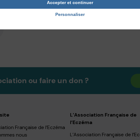
Accepter et continuer
Personnaliser
ociation ou faire un don ?
site
L’Association Française de
l’Eczéma
iation Française de l’Eczéma
L’Association Française de l’
ommes nous