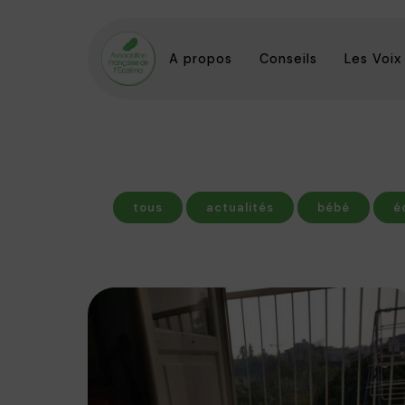
A propos
Conseils
Les Voix
tous
actualités
bébé
é