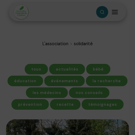
L'association
solidarité
tous
actualités
bébé
éducation
événements
la recherche
les médecins
nos conseils
prévention
recette
témoignages