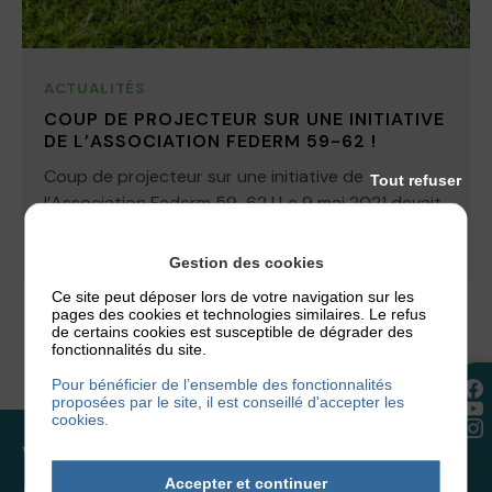
ACTUALITÉS
COUP DE PROJECTEUR SUR UNE INITIATIVE
DE L’ASSOCIATION FEDERM 59-62 !
Coup de projecteur sur une initiative de
Tout refuser
l’Association Federm 59-62 ! Le 9 mai 2021 devait
se dérouler la Route...
Gestion des cookies
21 juin 2021
Ce site peut déposer lors de votre navigation sur les
pages des cookies et technologies similaires. Le refus
de certains cookies est susceptible de dégrader des
fonctionnalités du site.
Pour bénéficier de l’ensemble des fonctionnalités
proposées par le site, il est conseillé d'accepter les
cookies.
Vous souhaitez rejoindre
Accepter et continuer