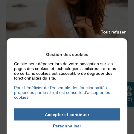
Tout refuser
Gestion des cookies
ACTUALITÉS
,
NOS CONSEILS
Ce site peut déposer lors de votre navigation sur les
pages des cookies et technologies similaires. Le refus
LE SOLEIL EST-IL BON POUR LA
de certains cookies est susceptible de dégrader des
DERMATITE ATOPIQUE ?
fonctionnalités du site.
Les premiers rayons de soleil arrivent et la
Pour bénéficier de l’ensemble des fonctionnalités
question revient chaque année : le soleil va-t-il
proposées par le site, il est conseillé d'accepter les
cookies.
aggraver mon eczéma, ou vais-je...
5 juin 2026
Accepter et continuer
Personnaliser