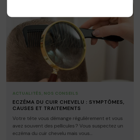
Politique de confidentialité
ACTUALITÉS
,
NOS CONSEILS
ECZÉMA DU CUIR CHEVELU : SYMPTÔMES,
CAUSES ET TRAITEMENTS
Votre tête vous démange régulièrement et vous
avez souvent des pellicules ? Vous suspectez un
eczéma du cuir chevelu mais vous...