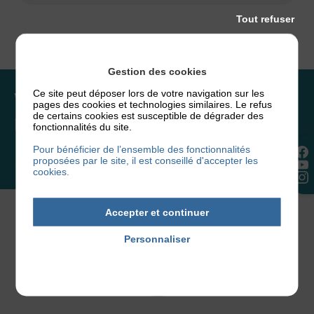
Tout refuser
Gestion des cookies
Ce site peut déposer lors de votre navigation sur les
Vous souhaitez rejoindre
pages des cookies et technologies similaires. Le refus
de certains cookies est susceptible de dégrader des
l’association ou faire un don ?
fonctionnalités du site.
Pour bénéficier de l’ensemble des fonctionnalités
proposées par le site, il est conseillé d'accepter les
NOUS REJOINDRE
cookies.
Accepter et continuer
Personnaliser
Politique de confidentialité