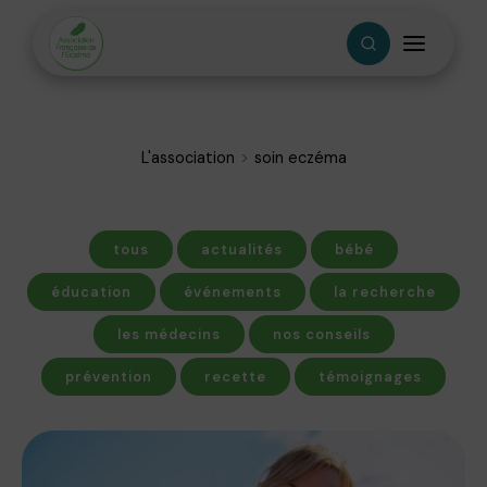
L'association
soin eczéma
tous
actualités
bébé
éducation
événements
la recherche
les médecins
nos conseils
prévention
recette
témoignages