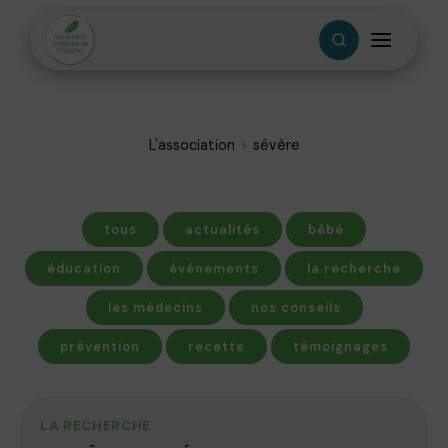
L'association
sévère
tous
actualités
bébé
éducation
événements
la recherche
les médecins
nos conseils
prévention
recette
témoignages
LA RECHERCHE