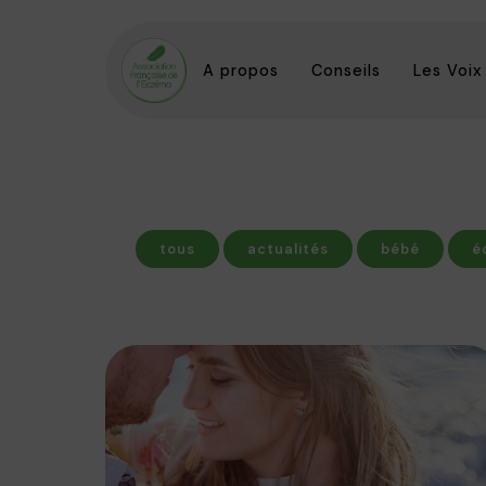
A propos
Conseils
Les Voix
tous
actualités
bébé
é