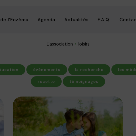
 de l’Eczéma
Agenda
Actualités
F.A.Q.
Conta
L'association
loisirs
ducation
événements
la recherche
les méd
recette
témoignages