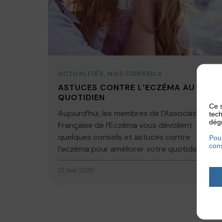
ACTUALITÉS
,
NOS CONSEILS
ASTUCES CONTRE L’ECZÉMA AU
QUOTIDIEN
Ce s
Aujourd’hui, les membres de l’Association
tech
dégr
Française de l’Eczéma vous dévoilent
quelques conseils et astuces contre
Pour
cons
l’eczéma pour améliorer votre quotidien....
27 mai 2020