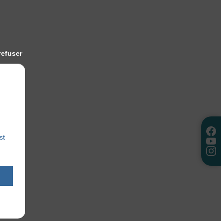
refuser
st