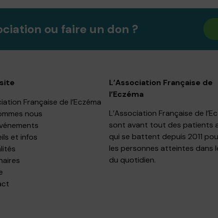
ociation ou faire un don ?
site
L’Association Française de
l’Eczéma
iation Française de l’Eczéma
L’Association Française de l’
ommes nous
sont avant tout des patients 
événements
qui se battent depuis 2011 pou
ls et infos
les personnes atteintes dans l
lités
du quotidien.
naires
e
act