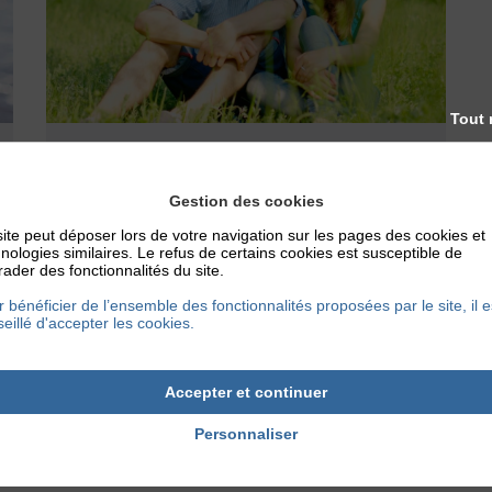
Tout 
LES MÉDECINS
VIVRE AVEC SA DERMATITE ATOPIQUE
Gestion des cookies
Comment vivre avec sa dermatite atopique
ite peut déposer lors de votre navigation sur les pages des cookies et
? A quels moments de la vie et en quelles
nologies similaires. Le refus de certains cookies est susceptible de
ader des fonctionnalités du site.
circonstances, la dermatite atopique est-
elle...
 bénéficier de l’ensemble des fonctionnalités proposées par le site, il e
eillé d'accepter les cookies.
4 juillet 2017
Accepter et continuer
Personnaliser