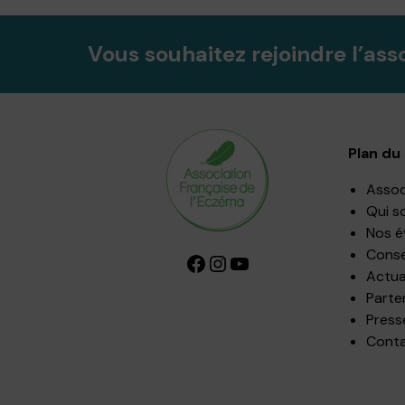
Vous souhaitez rejoindre l’ass
Plan du 
Assoc
Qui s
Nos 
Consei
Facebook
Instagram
YouTube
Actua
Parte
Press
Cont