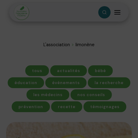
L'association
limonène
tous
actualités
bébé
éducation
événements
la recherche
les médecins
nos conseils
prévention
recette
témoignages