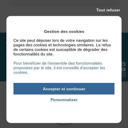
Tout refuser
Gestion des cookies
Ce site peut déposer lors de votre navigation sur les
Vous souhaitez rejoindre
pages des cookies et technologies similaires. Le refus
de certains cookies est susceptible de dégrader des
l’association ou faire un don ?
fonctionnalités du site.
Pour bénéficier de l’ensemble des fonctionnalités
proposées par le site, il est conseillé d'accepter les
NOUS REJOINDRE
cookies.
Accepter et continuer
Personnaliser
Politique de confidentialité