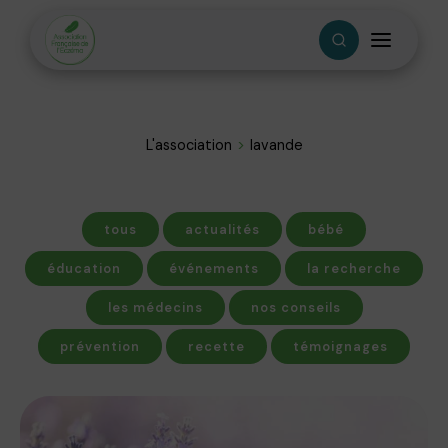
L'association
lavande
tous
actualités
bébé
éducation
événements
la recherche
les médecins
nos conseils
prévention
recette
témoignages