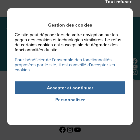
Tout refuser
Gestion des cookies
Vous souhaitez rejoindre
Ce site peut déposer lors de votre navigation sur les
l’association ou faire un don ?
pages des cookies et technologies similaires. Le refus
de certains cookies est susceptible de dégrader des
fonctionnalités du site.
NOUS REJOINDRE
Pour bénéficier de l’ensemble des fonctionnalités
proposées par le site, il est conseillé d'accepter les
cookies.
Accepter et continuer
Personnaliser
Politique de confidentialité
Facebook
Instagram
YouTube