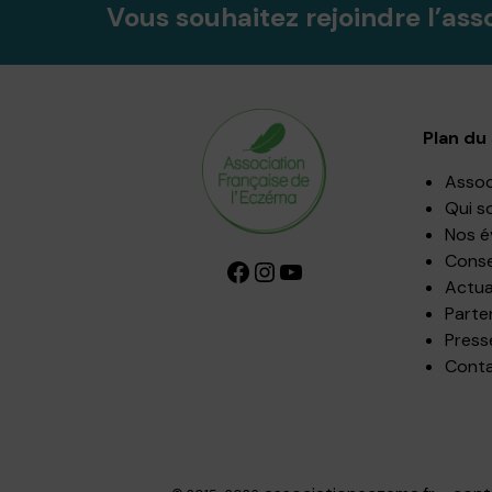
Vous souhaitez rejoindre l’ass
Plan du 
Assoc
Qui s
Nos 
Consei
Facebook
Instagram
YouTube
Actua
Parte
Press
Cont