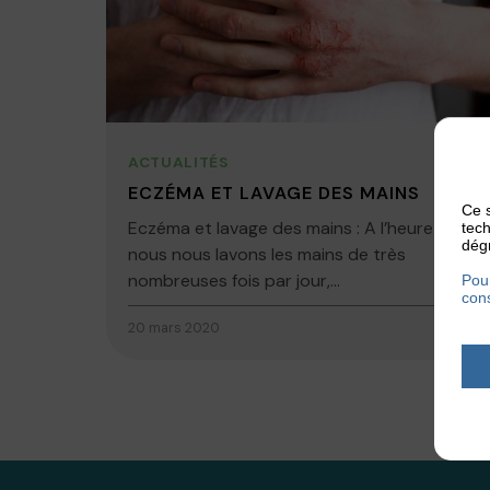
ACTUALITÉS
ECZÉMA ET LAVAGE DES MAINS
Ce s
Eczéma et lavage des mains : A l’heure ou
tech
dégr
nous nous lavons les mains de très
nombreuses fois par jour,...
Pour
cons
20 mars 2020