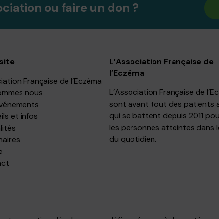
ociation ou faire un don ?
site
L’Association Française de
l’Eczéma
iation Française de l’Eczéma
L’Association Française de l’
ommes nous
sont avant tout des patients 
événements
qui se battent depuis 2011 pou
ls et infos
les personnes atteintes dans l
lités
du quotidien.
naires
e
act