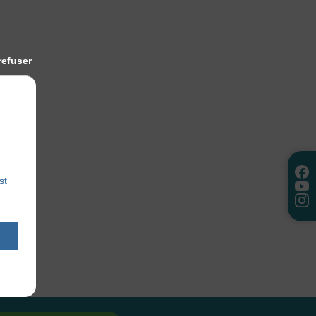
refuser
st