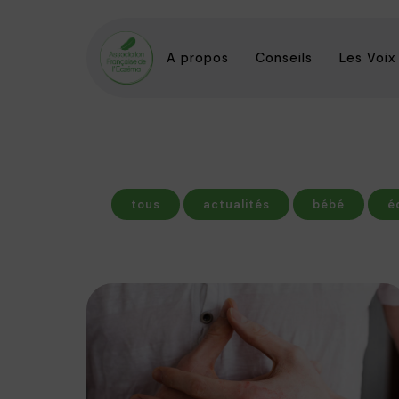
A propos
Conseils
Les Voix
tous
actualités
bébé
é