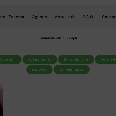
 de l’Eczéma
Agenda
Actualités
F.A.Q.
Conta
L'association
lavage
ducation
événements
la recherche
les méd
recette
témoignages