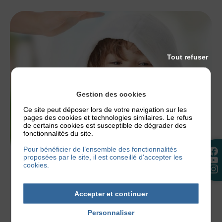
Tout refuser
Gestion des cookies
Ce site peut déposer lors de votre navigation sur les
pages des cookies et technologies similaires. Le refus
de certains cookies est susceptible de dégrader des
fonctionnalités du site.
Pour bénéficier de l’ensemble des fonctionnalités
proposées par le site, il est conseillé d'accepter les
NOS CONSEILS
cookies.
COMMENT RESTAURER LA PEAU DE
L’ENFANT ?
Accepter et continuer
L’hydratation de la peau est une étape nécessaire
Personnaliser
pour restaurer la barrière cutanée de l’enfant