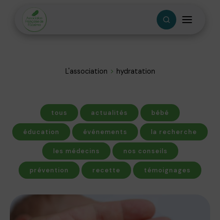
L'association
hydratation
tous
actualités
bébé
éducation
événements
la recherche
les médecins
nos conseils
prévention
recette
témoignages