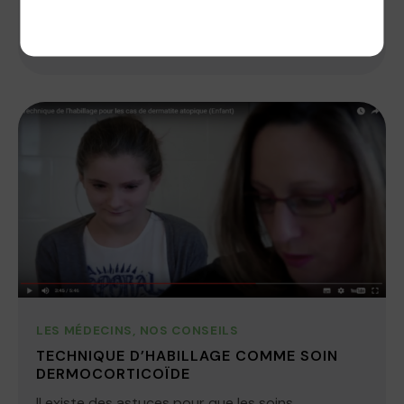
Politique de confidentialité
atteint d’eczéma. Alors, comment restaurer...
25 avril 2017
LES MÉDECINS
,
NOS CONSEILS
TECHNIQUE D’HABILLAGE COMME SOIN
DERMOCORTICOÏDE
Il existe des astuces pour que les soins