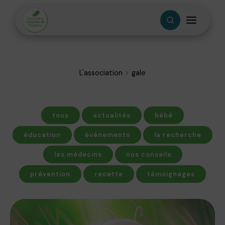
L'association
gale
tous
actualités
bébé
éducation
événements
la recherche
les médecins
nos conseils
prévention
recette
témoignages