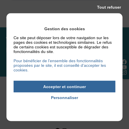
Tout refuser
Gestion des cookies
Vous souhaitez rejoindre
Ce site peut déposer lors de votre navigation sur les
pages des cookies et technologies similaires. Le refus
de certains cookies est susceptible de dégrader des
l’association ou faire un don ?
fonctionnalités du site.
Pour bénéficier de l’ensemble des fonctionnalités
proposées par le site, il est conseillé d'accepter les
NOUS REJOINDRE
cookies.
Accepter et continuer
Personnaliser
Politique de confidentialité