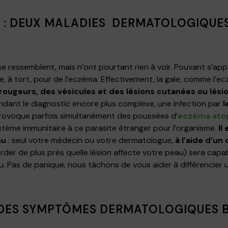
 : DEUX MALADIES DERMATOLOGIQUES
 se ressemblent, mais n’ont pourtant rien à voir. Pouvant s’app
, à tort, pour de l’eczéma. Effectivement, la gale, comme l’e
ougeurs, des vésicules et des lésions cutanées ou lési
ant le diagnostic encore plus complexe, une infection par
l
, provoque parfois simultanément des poussées d’
eczéma ato
stème immunitaire à ce parasite étranger pour l’organisme.
Il
nu
: seul votre médecin ou votre dermatologue,
à l’aide d’u
der de plus près quelle lésion affecte votre peau) sera capab
 Pas de panique, nous tâchons de vous aider à différencier u
 DES SYMPTÔMES DERMATOLOGIQUES B