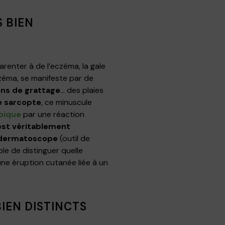
 BIEN
arenter à de l’eczéma, la gale
czéma, se manifeste par de
ons de grattage
… des plaies
e sarcopte
, ce minuscule
pique
par une réaction
 est véritablement
n dermatoscope
(outil de
le de distinguer quelle
ne éruption cutanée liée à un
IEN DISTINCTS