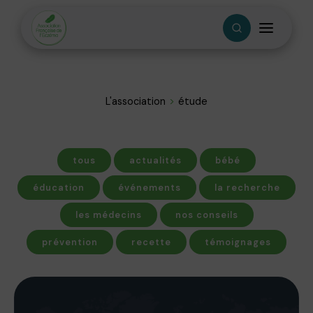
L'association
étude
tous
actualités
bébé
éducation
événements
la recherche
les médecins
nos conseils
prévention
recette
témoignages