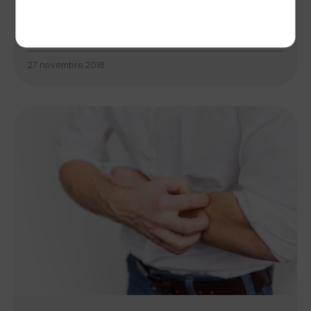
la dermatite atopique. A cette occasion, la
Politique de confidentialité
Fédération européenne des associations de
patients...
27 novembre 2018