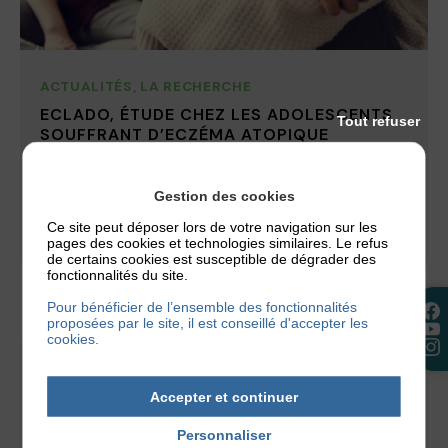
ACTUALITÉS
,
LA RECHERCHE
ECLADO, ÉTUDE CHEZ LES ADOLESCENTS
Tout refuser
SOUFFRANT D’ECZÉMA ATOPIQUE
Afin de poursuivre sa mission de faire connaître la
maladie, l’Association Française de l’Eczéma a
Gestion des cookies
souhaité se concentrer sur le...
Ce site peut déposer lors de votre navigation sur les
pages des cookies et technologies similaires. Le refus
9 mars 2020
de certains cookies est susceptible de dégrader des
fonctionnalités du site.
Pour bénéficier de l’ensemble des fonctionnalités
proposées par le site, il est conseillé d'accepter les
cookies.
LA RECHERCHE
ENQUÊTE EUROPÉENNE : DERMATITE
ATOPIQUE SÉVÈRE DE L’ADULTE
Accepter et continuer
Aujourd’hui, a lieu la première journée mondiale de
Personnaliser