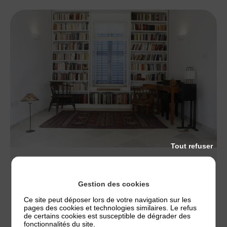
Tout refuser
ACTUALITÉS
CONSEILLER MÉDICAL EN ENVIRONNEMENT
Gestion des cookies
INTÉRIEUR
Ce site peut déposer lors de votre navigation sur les
Bonjour, Madame Chrisbelle OLETTE-SPEYER, vous
pages des cookies et technologies similaires. Le refus
de certains cookies est susceptible de dégrader des
êtes rattachée à l’école de l’asthme de Marseille,
fonctionnalités du site.