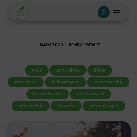
L'association
environnement
tous
actualités
bébé
éducation
événements
la recherche
les médecins
nos conseils
prévention
recette
témoignages