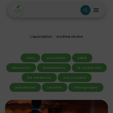
L'association
eczéma sévère
tous
actualités
bébé
éducation
événements
la recherche
les médecins
nos conseils
prévention
recette
témoignages