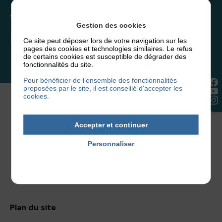
Vous souhaitez rejoindre
Gestion des cookies
l’association ou faire un don ?
Ce site peut déposer lors de votre navigation sur les
pages des cookies et technologies similaires. Le refus
de certains cookies est susceptible de dégrader des
fonctionnalités du site.
NOUS REJOINDRE
Pour bénéficier de l’ensemble des fonctionnalités
proposées par le site, il est conseillé d'accepter les
cookies.
Accepter et continuer
Personnaliser
Politique de confidentialité
Facebook
Instagram
YouTube
Plan du site