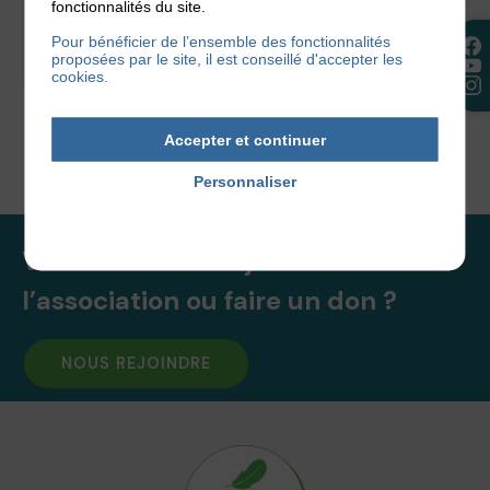
pharmacie et art-Thérapeute nous répond.
fonctionnalités du site.
L’eau...
Pour bénéficier de l’ensemble des fonctionnalités
proposées par le site, il est conseillé d'accepter les
cookies.
12 juin 2018
Accepter et continuer
Personnaliser
Politique de confidentialité
Vous souhaitez rejoindre
l’association ou faire un don ?
NOUS REJOINDRE