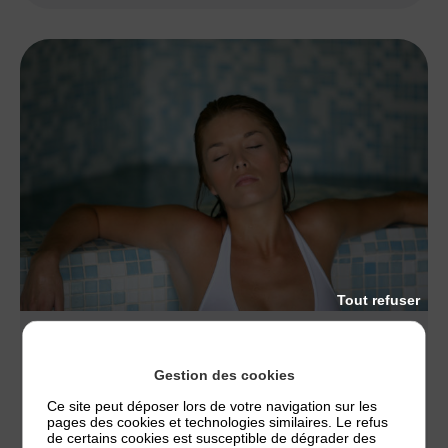
Tout refuser
NOS CONSEILS
EAU THERMALE ET DERMATITE ATOPIQUE
Gestion des cookies
Est-ce que l’eau thermale peut soulager la
Ce site peut déposer lors de votre navigation sur les
pages des cookies et technologies similaires. Le refus
dermatite atopique ? Marjolaine Hering, Dr. en
de certains cookies est susceptible de dégrader des