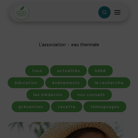
L'association
eau thermale
tous
actualités
bébé
éducation
événements
la recherche
les médecins
nos conseils
prévention
recette
témoignages