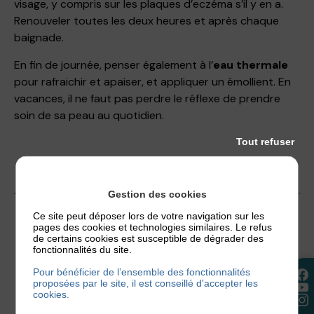
visage, y compris sur les plaques d’eczéma s’il y en a.
Renouveler toutes les deux heures et après chaque
baignade.
En fin de journée, penser également à l’
eau thermale
pour rafraichir et apaiser, et appliquer un émollient. En
vacances, il ne faut pas perdre le réflexe de prendre
soin de sa peau au quotidien.
Tout refuser
Gestion des cookies
23 juin 2020
Ce site peut déposer lors de votre navigation sur les
pages des cookies et technologies similaires. Le refus
de certains cookies est susceptible de dégrader des
fonctionnalités du site.
Pour bénéficier de l’ensemble des fonctionnalités
proposées par le site, il est conseillé d'accepter les
cookies.