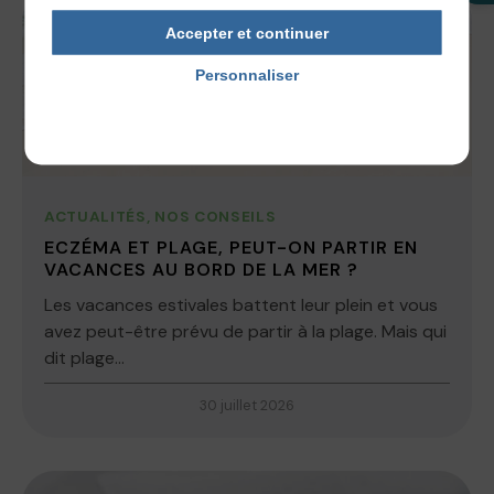
Accepter et continuer
Personnaliser
Politique de confidentialité
ACTUALITÉS
,
NOS CONSEILS
ECZÉMA ET PLAGE, PEUT-ON PARTIR EN
VACANCES AU BORD DE LA MER ?
Les vacances estivales battent leur plein et vous
avez peut-être prévu de partir à la plage. Mais qui
dit plage...
30 juillet 2026