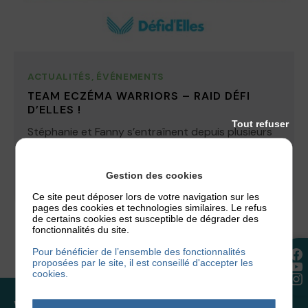
ACTUALITÉS
,
ÉVÉNEMENTS
TEAM ECZÉMA WARRIORS – RAID DÉFI
D’ELLES !
Tout refuser
Stéphanie et Fanny s’entraînent depuis plusieurs
mois pour participer au Raid Défi d’Elles les 9 au 11
Octobre à l’Ile...
Gestion des cookies
7 octobre 2020
Ce site peut déposer lors de votre navigation sur les
pages des cookies et technologies similaires. Le refus
de certains cookies est susceptible de dégrader des
fonctionnalités du site.
Pour bénéficier de l’ensemble des fonctionnalités
proposées par le site, il est conseillé d'accepter les
cookies.
Vous souhaitez rejoindre