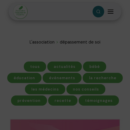
L'association
dépassement de soi
tous
actualités
bébé
éducation
événements
la recherche
les médecins
nos conseils
prévention
recette
témoignages