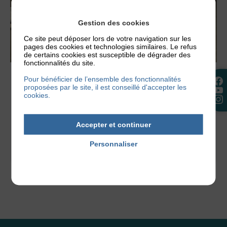
Gestion des cookies
Ce site peut déposer lors de votre navigation sur les
pages des cookies et technologies similaires. Le refus
de certains cookies est susceptible de dégrader des
fonctionnalités du site.
Pour bénéficier de l’ensemble des fonctionnalités
TÉMOIGNAGES
proposées par le site, il est conseillé d'accepter les
MARJOLAINE
cookies.
« Atteinte d’eczéma depuis toujours, j’ai trouvé
très tôt en la danse un exutoire au mal-être qui
Accepter et continuer
en a découlé....
Personnaliser
12 décembre 2015
Politique de confidentialité