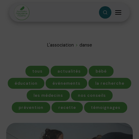
L'association
danse
tous
actualités
bébé
éducation
événements
la recherche
les médecins
nos conseils
prévention
recette
témoignages