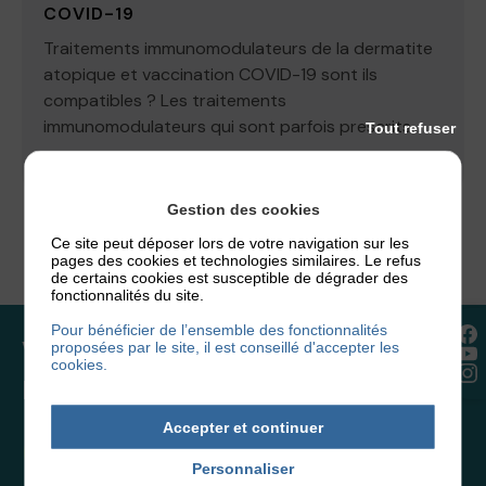
COVID-19
Traitements immunomodulateurs de la dermatite
atopique et vaccination COVID-19 sont ils
compatibles ? Les traitements
immunomodulateurs qui sont parfois prescrits...
Tout refuser
9 mars 2021
Gestion des cookies
Ce site peut déposer lors de votre navigation sur les
pages des cookies et technologies similaires. Le refus
de certains cookies est susceptible de dégrader des
fonctionnalités du site.
Pour bénéficier de l’ensemble des fonctionnalités
Vous souhaitez rejoindre
proposées par le site, il est conseillé d'accepter les
cookies.
l’association ou faire un don ?
Accepter et continuer
NOUS REJOINDRE
Personnaliser