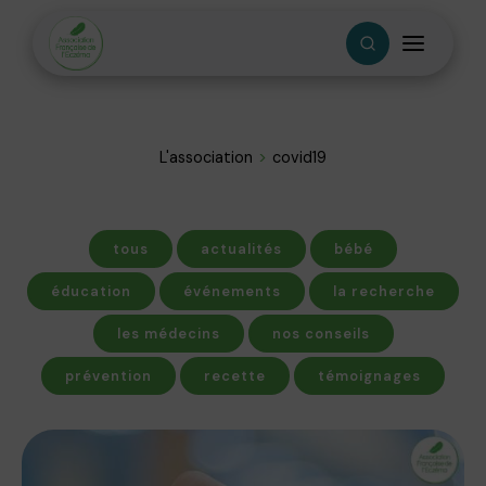
L'association
covid19
tous
actualités
bébé
éducation
événements
la recherche
les médecins
nos conseils
prévention
recette
témoignages