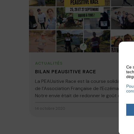
ACTUALITÉS
Ce s
BILAN PEAUSITIVE RACE
tech
dégr
La PEAUsitive Race est la course solidaire
Pour
de l’Association Française de l’Eczéma.
cons
Notre envie était de redonner le goût du...
14 octobre 2020