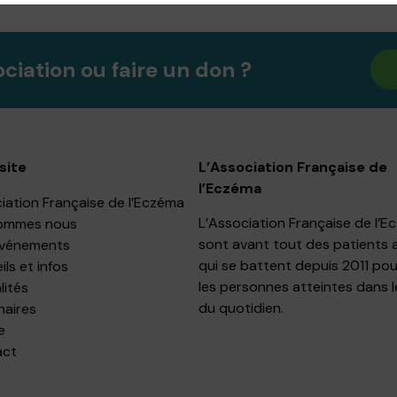
ociation ou faire un don ?
site
L’Association Française de
l’Eczéma
iation Française de l’Eczéma
L’Association Française de l’
ommes nous
sont avant tout des patients 
événements
qui se battent depuis 2011 pou
ls et infos
les personnes atteintes dans l
lités
du quotidien.
naires
e
act