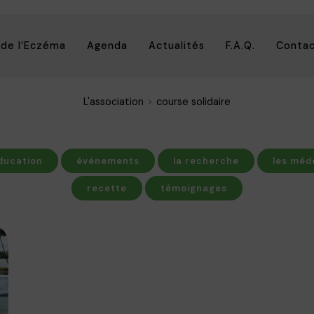
 de l’Eczéma
Agenda
Actualités
F.A.Q.
Conta
L'association
course solidaire
ducation
événements
la recherche
les méd
recette
témoignages