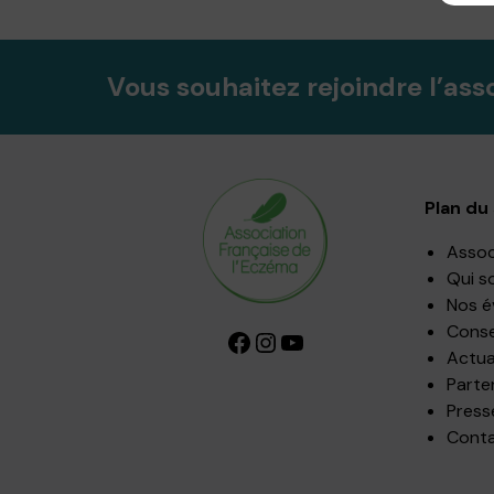
Vous souhaitez rejoindre l’ass
Plan du 
Assoc
Qui s
Nos 
Consei
Facebook
Instagram
YouTube
Actua
Parte
Press
Cont