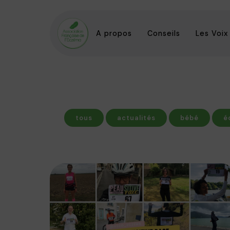
A propos
Conseils
Les Voix
tous
actualités
bébé
é