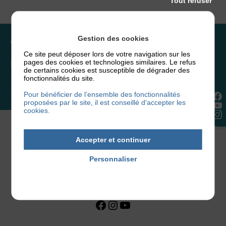
Tout refuser
Gestion des cookies
Vous souhaitez rejoindre
Ce site peut déposer lors de votre navigation sur les
l’association ou faire un don ?
pages des cookies et technologies similaires. Le refus
de certains cookies est susceptible de dégrader des
fonctionnalités du site.
NOUS REJOINDRE
Pour bénéficier de l’ensemble des fonctionnalités
proposées par le site, il est conseillé d'accepter les
cookies.
Accepter et continuer
Personnaliser
Politique de confidentialité
Facebook
Instagram
YouTube