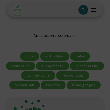
L'association
coronavirus
tous
actualités
bébé
éducation
événements
la recherche
les médecins
nos conseils
prévention
recette
témoignages