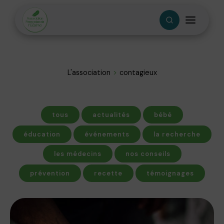
L'association
contagieux
tous
actualités
bébé
éducation
événements
la recherche
les médecins
nos conseils
prévention
recette
témoignages