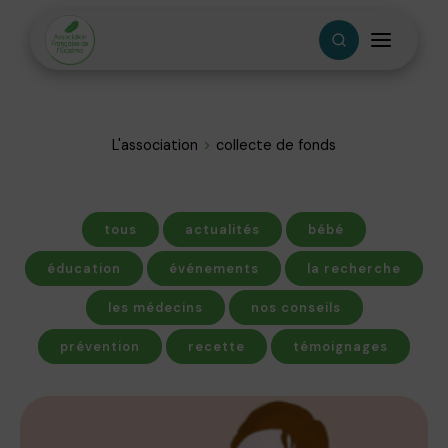
L'association
collecte de fonds
tous
actualités
bébé
éducation
événements
la recherche
les médecins
nos conseils
prévention
recette
témoignages