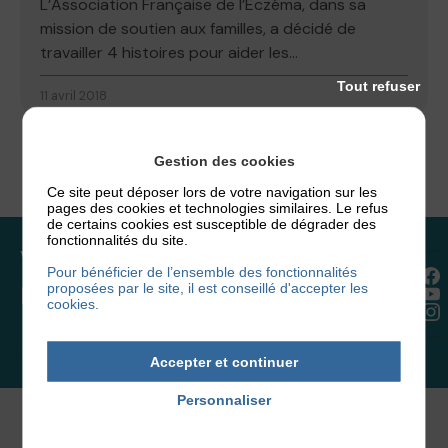
L’Association Française de l’Eczéma, dans sa
mission de soutien aux familles, a décidé de
travailler 4 histoires pour aider les...
Tout refuser
11 avril 2018
Gestion des cookies
Ce site peut déposer lors de votre navigation sur les
pages des cookies et technologies similaires. Le refus
de certains cookies est susceptible de dégrader des
fonctionnalités du site.
Vous souhaitez rejoindre
Pour bénéficier de l’ensemble des fonctionnalités
proposées par le site, il est conseillé d'accepter les
l’association ou faire un don ?
cookies.
NOUS REJOINDRE
Accepter et continuer
Personnaliser
Politique de confidentialité