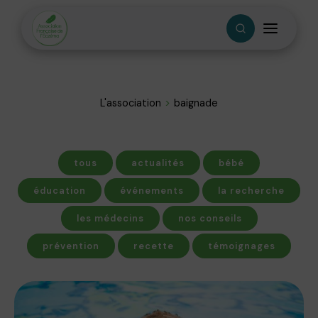
L'association
baignade
tous
actualités
bébé
éducation
événements
la recherche
les médecins
nos conseils
prévention
recette
témoignages