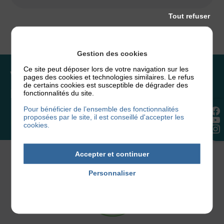
Tout refuser
Gestion des cookies
Ce site peut déposer lors de votre navigation sur les
Vous souhaitez rejoindre
pages des cookies et technologies similaires. Le refus
de certains cookies est susceptible de dégrader des
l’association ou faire un don ?
fonctionnalités du site.
Pour bénéficier de l’ensemble des fonctionnalités
proposées par le site, il est conseillé d'accepter les
NOUS REJOINDRE
cookies.
Accepter et continuer
Personnaliser
Politique de confidentialité