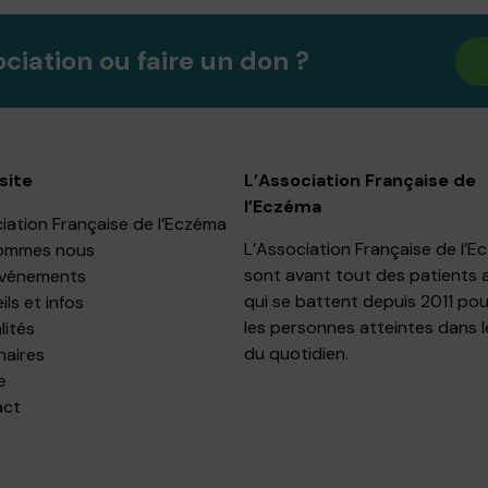
ociation ou faire un don ?
site
L’Association Française de
l’Eczéma
iation Française de l’Eczéma
L’Association Française de l’
ommes nous
sont avant tout des patients 
événements
qui se battent depuis 2011 pou
ls et infos
les personnes atteintes dans l
lités
du quotidien.
naires
e
act