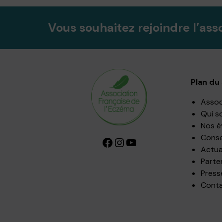
Vous souhaitez rejoindre l’ass
Plan du 
Assoc
Qui s
Nos 
Consei
Facebook
Instagram
YouTube
Actua
Parte
Press
Cont