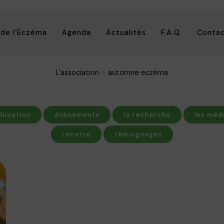
 de l’Eczéma
Agenda
Actualités
F.A.Q.
Conta
L'association
automne eczéma
ducation
événements
la recherche
les méd
recette
témoignages