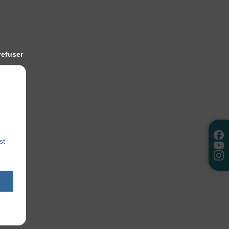
refuser
st