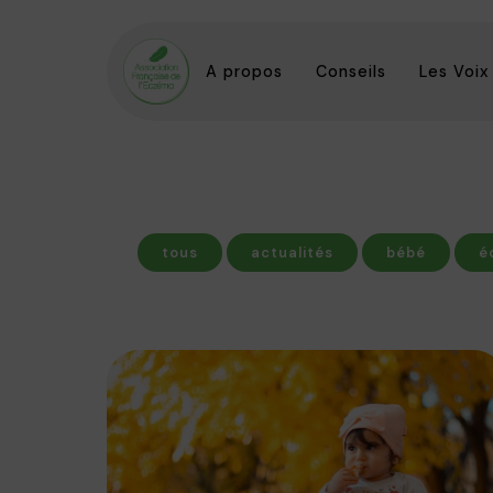
A propos
Conseils
Les Voix
tous
actualités
bébé
é