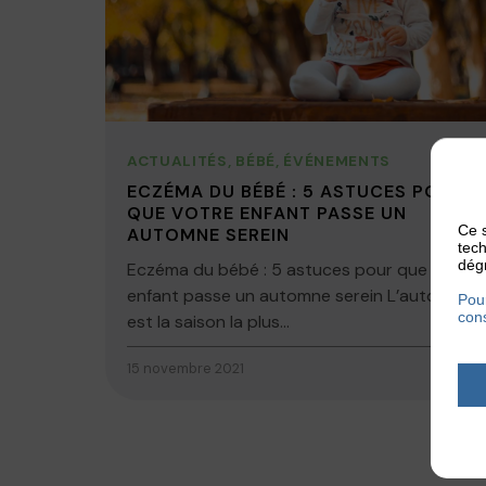
ACTUALITÉS
,
BÉBÉ
,
ÉVÉNEMENTS
ECZÉMA DU BÉBÉ : 5 ASTUCES POUR
QUE VOTRE ENFANT PASSE UN
Ce s
AUTOMNE SEREIN
tech
dégr
Eczéma du bébé : 5 astuces pour que votre
enfant passe un automne serein L’automne
Pour
cons
est la saison la plus...
15 novembre 2021