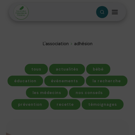
L'association
adhésion
tous
actualités
bébé
éducation
événements
la recherche
les médecins
nos conseils
prévention
recette
témoignages