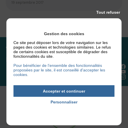
19 septembre 2017
Tout refuser
Gestion des cookies
Ce site peut déposer lors de votre navigation sur les
pages des cookies et technologies similaires. Le refus
Vous souhaitez rejoindre
de certains cookies est susceptible de dégrader des
fonctionnalités du site.
l’association ou faire un don ?
Pour bénéficier de l’ensemble des fonctionnalités
proposées par le site, il est conseillé d'accepter les
cookies.
NOUS REJOINDRE
Accepter et continuer
Personnaliser
Politique de confidentialité