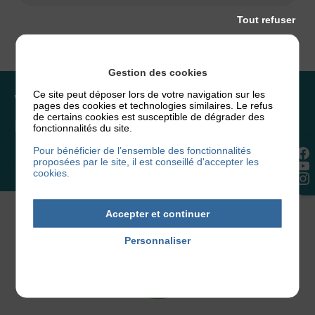
Tout refuser
Gestion des cookies
Ce site peut déposer lors de votre navigation sur les
Vous souhaitez rejoindre
pages des cookies et technologies similaires. Le refus
de certains cookies est susceptible de dégrader des
l’association ou faire un don ?
fonctionnalités du site.
Pour bénéficier de l’ensemble des fonctionnalités
proposées par le site, il est conseillé d'accepter les
NOUS REJOINDRE
cookies.
Accepter et continuer
Personnaliser
Politique de confidentialité