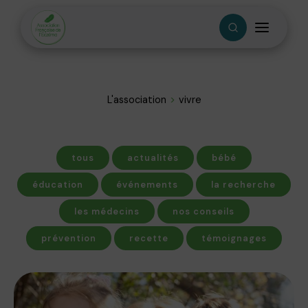
L'association
vivre
tous
actualités
bébé
éducation
événements
la recherche
les médecins
nos conseils
prévention
recette
témoignages