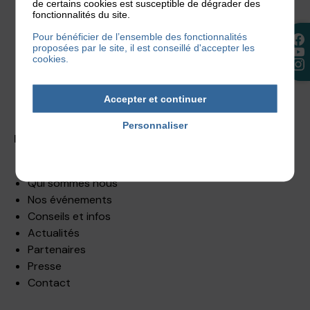
de certains cookies est susceptible de dégrader des
fonctionnalités du site.
Pour bénéficier de l’ensemble des fonctionnalités
proposées par le site, il est conseillé d'accepter les
cookies.
Facebook
Instagram
YouTube
Accepter et continuer
Personnaliser
Plan du site
Politique de confidentialité
Association Française de l’Eczéma
Qui sommes nous
Nos événements
Conseils et infos
Actualités
Partenaires
Presse
Contact