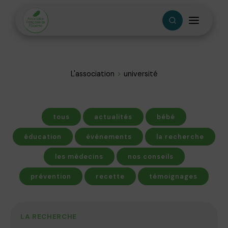
L'association
université
tous
actualités
bébé
éducation
événements
la recherche
les médecins
nos conseils
prévention
recette
témoignages
LA RECHERCHE