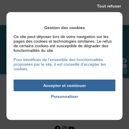
Tout refuser
Gestion des cookies
Vous souhaitez rejoindre
Ce site peut déposer lors de votre navigation sur les
pages des cookies et technologies similaires. Le refus
l’association ou faire un don ?
de certains cookies est susceptible de dégrader des
fonctionnalités du site.
Pour bénéficier de l’ensemble des fonctionnalités
NOUS REJOINDRE
proposées par le site, il est conseillé d'accepter les
cookies.
Accepter et continuer
Personnaliser
Politique de confidentialité
Facebook
Instagram
YouTube