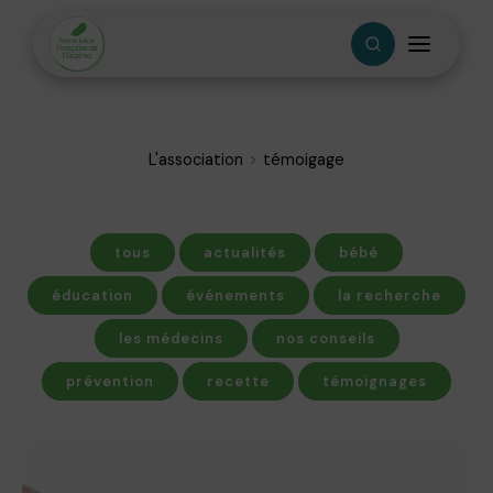
L'association
témoigage
tous
actualités
bébé
éducation
événements
la recherche
les médecins
nos conseils
prévention
recette
témoignages