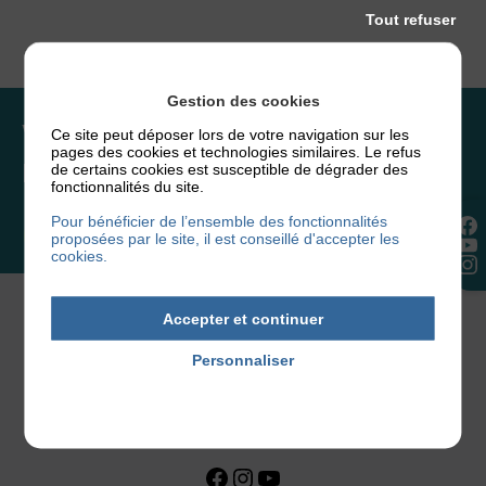
Tout refuser
Gestion des cookies
Vous souhaitez rejoindre
Ce site peut déposer lors de votre navigation sur les
pages des cookies et technologies similaires. Le refus
l’association ou faire un don ?
de certains cookies est susceptible de dégrader des
fonctionnalités du site.
Pour bénéficier de l’ensemble des fonctionnalités
NOUS REJOINDRE
proposées par le site, il est conseillé d'accepter les
cookies.
Accepter et continuer
Personnaliser
Politique de confidentialité
Facebook
Instagram
YouTube