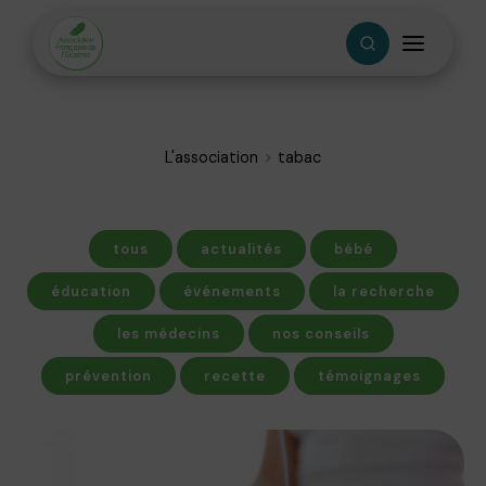
L'association
tabac
tous
actualités
bébé
éducation
événements
la recherche
les médecins
nos conseils
prévention
recette
témoignages