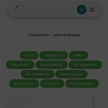
L'association
soins de la peau
tous
actualités
bébé
éducation
événements
la recherche
les médecins
nos conseils
prévention
recette
témoignages