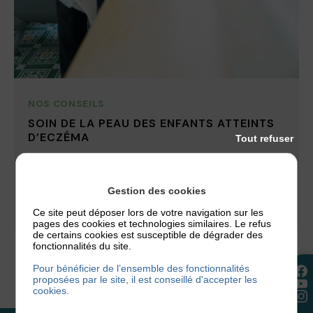
NOS CONSEILS
SOIN DE LA PEAU DES ENFANTS ATTEINTS
D’ECZÉMA
Tout refuser
Nous allons tenter de vous donner l’ensemble des
conseils à retenir concernant le soin de la peau
Gestion des cookies
des enfants atteints...
Ce site peut déposer lors de votre navigation sur les
18 avril 2017
pages des cookies et technologies similaires. Le refus
de certains cookies est susceptible de dégrader des
fonctionnalités du site.
Pour bénéficier de l’ensemble des fonctionnalités
proposées par le site, il est conseillé d'accepter les
cookies.