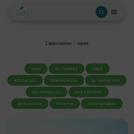
L'association
repos
tous
actualités
bébé
éducation
événements
la recherche
les médecins
nos conseils
prévention
recette
témoignages