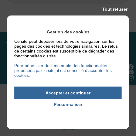
Tout refuser
Gestion des cookies
Ce site peut déposer lors de votre navigation sur les
Vous souhaitez rejoindre
pages des cookies et technologies similaires. Le refus
de certains cookies est susceptible de dégrader des
l’association ou faire un don ?
fonctionnalités du site.
Pour bénéficier de l’ensemble des fonctionnalités
proposées par le site, il est conseillé d'accepter les
NOUS REJOINDRE
cookies.
Accepter et continuer
Personnaliser
Politique de confidentialité