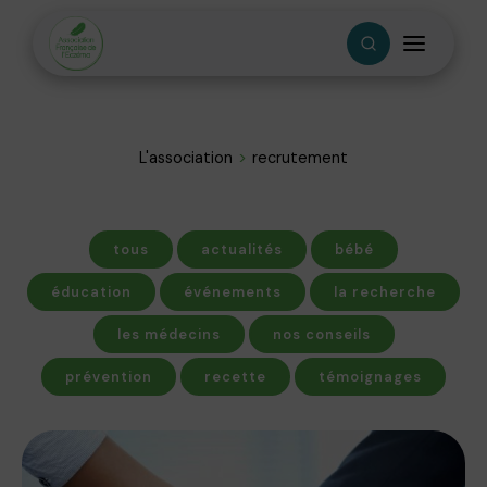
L'association
recrutement
tous
actualités
bébé
éducation
événements
la recherche
les médecins
nos conseils
prévention
recette
témoignages