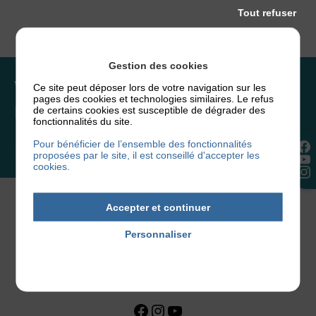
Tout refuser
Gestion des cookies
Vous souhaitez rejoindre
Ce site peut déposer lors de votre navigation sur les
pages des cookies et technologies similaires. Le refus
l’association ou faire un don ?
de certains cookies est susceptible de dégrader des
fonctionnalités du site.
Pour bénéficier de l’ensemble des fonctionnalités
NOUS REJOINDRE
proposées par le site, il est conseillé d'accepter les
cookies.
Accepter et continuer
Personnaliser
Politique de confidentialité
Facebook
Instagram
YouTube