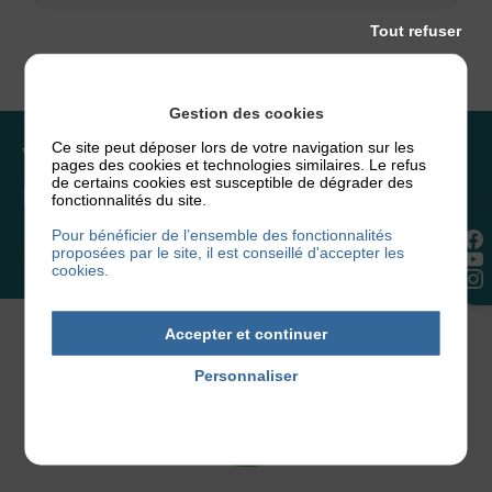
Tout refuser
Gestion des cookies
Ce site peut déposer lors de votre navigation sur les
Vous souhaitez rejoindre
pages des cookies et technologies similaires. Le refus
de certains cookies est susceptible de dégrader des
l’association ou faire un don ?
fonctionnalités du site.
Pour bénéficier de l’ensemble des fonctionnalités
proposées par le site, il est conseillé d'accepter les
NOUS REJOINDRE
cookies.
Accepter et continuer
Personnaliser
Politique de confidentialité