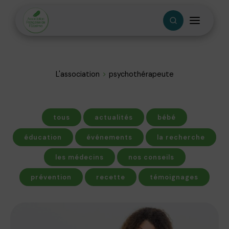
L'association
psychothérapeute
tous
actualités
bébé
éducation
événements
la recherche
les médecins
nos conseils
prévention
recette
témoignages