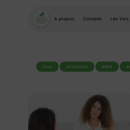
A propos
Conseils
Les Voix
tous
actualités
bébé
é