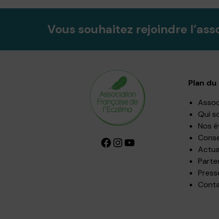
Vous souhaitez rejoindre l’ass
Plan du 
Assoc
Qui s
Nos 
Consei
Facebook
Instagram
YouTube
Actua
Parte
Press
Cont