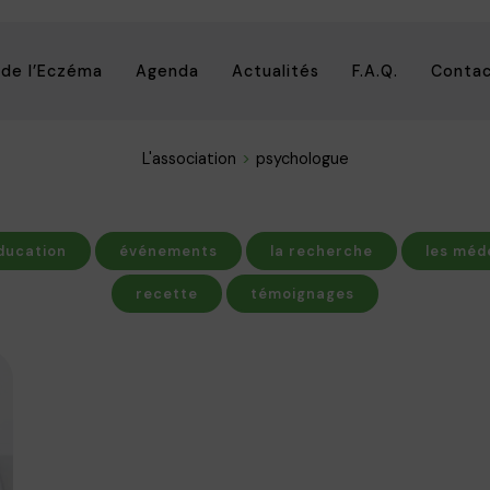
 de l’Eczéma
Agenda
Actualités
F.A.Q.
Conta
L'association
psychologue
ducation
événements
la recherche
les méd
recette
témoignages