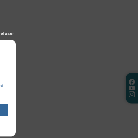
refuser
st