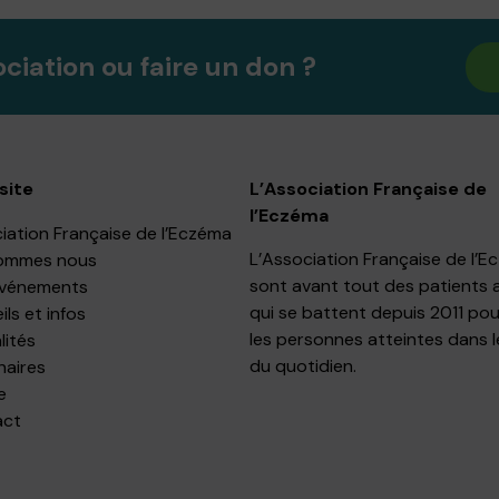
ociation ou faire un don ?
site
L’Association Française de
l’Eczéma
iation Française de l’Eczéma
L’Association Française de l’
ommes nous
sont avant tout des patients 
événements
qui se battent depuis 2011 pou
ls et infos
les personnes atteintes dans l
lités
du quotidien.
naires
e
act