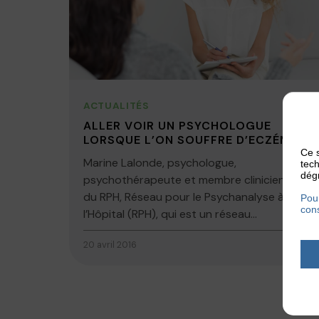
ACTUALITÉS
ALLER VOIR UN PSYCHOLOGUE
LORSQUE L’ON SOUFFRE D’ECZÉMA?
Ce s
Marine Lalonde, psychologue,
tech
dégr
psychothérapeute et membre clinicienne
du RPH, Réseau pour le Psychanalyse à
Pour
cons
l’Hôpital (RPH), qui est un réseau...
20 avril 2016