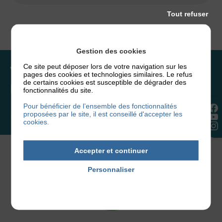
Tout refuser
Gestion des cookies
Ce site peut déposer lors de votre navigation sur les
Vous souhaitez rejoindre
pages des cookies et technologies similaires. Le refus
de certains cookies est susceptible de dégrader des
l’association ou faire un don ?
fonctionnalités du site.
Pour bénéficier de l’ensemble des fonctionnalités
proposées par le site, il est conseillé d'accepter les
NOUS REJOINDRE
cookies.
Accepter et continuer
Personnaliser
Politique de confidentialité