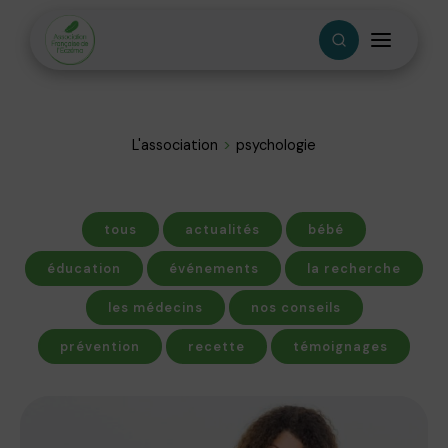
L'association
psychologie
tous
actualités
bébé
éducation
événements
la recherche
les médecins
nos conseils
prévention
recette
témoignages