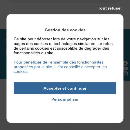
Tout refuser
Gestion des cookies
Ce site peut déposer lors de votre navigation sur les
Vous souhaitez rejoindre
pages des cookies et technologies similaires. Le refus
de certains cookies est susceptible de dégrader des
l’association ou faire un don ?
fonctionnalités du site.
Pour bénéficier de l’ensemble des fonctionnalités
proposées par le site, il est conseillé d'accepter les
NOUS REJOINDRE
cookies.
Accepter et continuer
Personnaliser
Politique de confidentialité