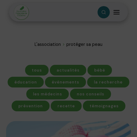
L'association
protéger sa peau
tous
actualités
bébé
éducation
événements
la recherche
les médecins
nos conseils
prévention
recette
témoignages